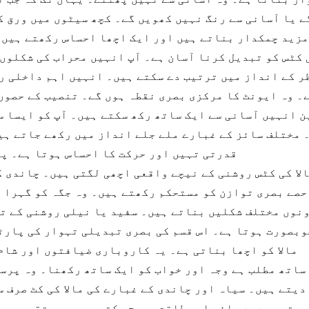
ے یا آسانی سے رنگ نہیں کھویں گے۔ کچھ سیٹوں میں ورق ک
مزید چمکدار بناتے ہیں اور ایک اچھا احساس رکھتے ہیں۔
ر کے انداز میں ترتیب دے سکتے ہیں۔ انہیں اہم داخلی ر
۔ وہ ایونٹ کا مرکزی بصری نقطہ ہوں گے۔ تنصیب کے حصوں
 انہیں آسانی سے ایک ساتھ رکھ سکتے ہیں۔ آپ کو ایسا س
 مختلف سائز کے غبارے ملے جلے انداز میں رکھے جاتے ہیں
قدرتی تہیں اور حرکت کا احساس ہوتا ہے۔ پو
لا کی کٹس روشنی کے نیچے واقعی اچھی لگتی ہیں۔ چاندی ک
حصے بصری توازن کو مستحکم رکھتے ہیں۔ وہ جگہ کو گہرا 
نوں مختلف شکلیں بناتے ہیں۔ سفید یا نیلی روشنی کے تح
وبصورت ہوتا ہے۔ اس قسم کی بصری تبدیلی تہوار کی پارٹ
مالا کو اچھا بناتی ہے۔ یہ کاروباری ضیافتوں اور شام
ساتھ مطلب ہے وجہ اور خواب کو ایک ساتھ رکھنا۔ وہ پرس
یتے ہیں۔ سیاہ اور چاندی کے غبارے کی مالا کی کٹ صرف س
ورتی، جدید وائب اور طاقت بھیج سکتے ہیں۔ وہ تقریب می