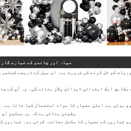
سیاہ اور چاندی کے غبارے گارل
یقینی بناتی ہے کہ ہر بیلون آپ 