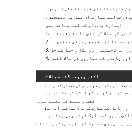
لون گارلینڈ کٹس خریدنا چاہتے ہیں۔
ی درخواست ہمارے ای میل پر بھیجیں۔
ہمارے پاس آپ کے لیے تحائف ہیں:
باروں کی مالا کی کٹس کا مفت نمونہ۔
ی نوعیت کا اور خصوصی بزنس مینیجر۔
 اور چاندی کے غباروں کی مالا کٹس۔
اکثر پوچھے گئے سوالات
کٹس کے لیے کم از کم آرڈر کی مقدار کتنی ہے؟
ے، تو ہم کم از کم آرڈر کی مقدار پر
گفت و شنید کر سکتے ہیں۔
اور چاندی کے غبارے کی مالا میں کیا آتا ہے؟
اٹس، ربن اور ایک ایئر پمپ ہوتا ہے
یں۔ وہ پوری سجاوٹ کو مزید پرتیں بناتے
ہیں۔