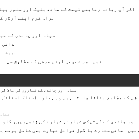
اگر آپ زیادہ رعایتی قیمت کے ساتھ بلیک اور سلور بی
براہ کرم اپنے آرڈر ک
1. سیاہ اور چاندی کے غ
2. ذات
3. پیشہ ورانہ لاجسٹکس اور نقل و حمل کے حل.
4. نجی اور خصوصی اپنی مرضی کے مطابق سیاہ
سیاہ اور چاندی کے غباروں کی مالا کی 
رضی کے مطابق بنانا چاہتے ہیں وہ ہمارا اسٹاک اسٹائل ہ
سیاہ 
 اور چاندی کے لیٹیکس غبارے، غبارے کی زنجیریں، گلو ڈ
 میں اضافی ستارے یا گول فوائل غبارے بھی شامل ہوتے ہ