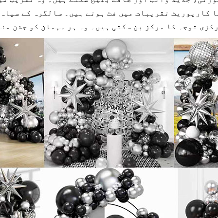
کارپوریٹ تقریبات میں فٹ ہوتے ہیں۔ سالگرہ کے سیاہ ا
کزی توجہ کا مرکز بن سکتی ہیں۔ وہ ہر مہمان کو جشن منا