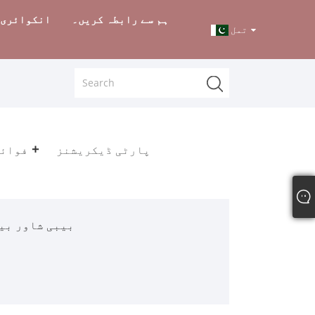
ہم سے رابطہ کریں۔
انکوائری 
تمل
پارٹی ڈیکریشنز
فوائل
بیبی شاور بی