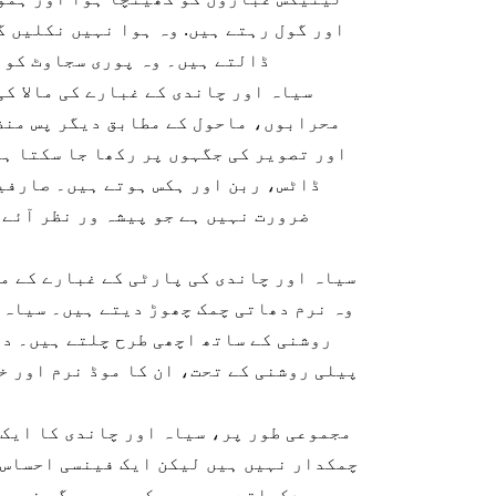
اور گول رہتے ہیں. وہ ہوا نہیں نکلیں گ
ڈالتے ہیں۔ وہ پوری سجاوٹ کو 
محرابوں، ماحول کے مطابق دیگر پس منظ
اور تصویر کی جگہوں پر رکھا جا سکتا ہے
ڈاٹس، ربن اور ہکس ہوتے ہیں۔ صارفین
ضرورت نہیں ہے جو پیشہ ور نظر آئے۔
سیاہ اور چاندی کی پارٹی کے غبارے کے ما
وہ نرم دھاتی چمک چھوڑ دیتے ہیں۔ سیاہ 
روشنی کے ساتھ اچھی طرح چلتے ہیں۔ دو
پیلی روشنی کے تحت، ان کا موڈ نرم اور خ
مجموعی طور پر، سیاہ اور چاندی کا ایک 
چمکدار نہیں ہیں لیکن ایک فینسی احساس د
دکھاتے ہیں۔ وہ کسی بھی جگہ خوبص