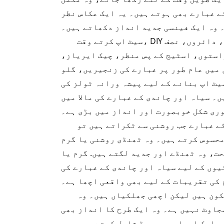
ے غبارے بھی ہوتے ہیں۔ یہ ایک عکاس نظر
 وہ ایک فینسی جدید انداز دکھاتے ہیں۔
سیٹ اپ کرتے وقت، DIY سیاہ اور چاندی کے غبارے کی مالا کی کٹس کو تبدیل کرنا آسان ہے۔ آپ انہیں محراب کی شکلوں، دائروں، نصف
استوں، اسٹیج کے پس منظر، چیک ایریاز،
 میں عام طور پر غبارے کی زنجیریں، گلو
یٹ اپ بنانے کے لیے پیشہ ورانہ ٹولز کی
۔ سیاہ اور چاندی کے غبارے کی مالا میں
ری شکل خوبصورت اور انداز میں بڑی ہے۔
ے غبارے جب روشنی سے ٹکراتے ہیں تو
محسوس کرتے ہیں۔ وہ ٹھنڈی روشنی یا گرم
ت، وہ ٹھنڈے اور جدید لگتے ہیں. گرم یا
یوں کے لیے سیاہ اور چاندی کے غبارے کی
 کی تقریبات کے لیے بھی واقعی اچھا ہے۔
کون ہیں لیکن اچھی جھلکیاں ہیں۔ وہ
جاوٹ نہیں ہے۔ وہ ایک طرح کا انداز بھی
ں ایک اچھا رسمی موڈ شامل کرتے ہیں۔ وہ