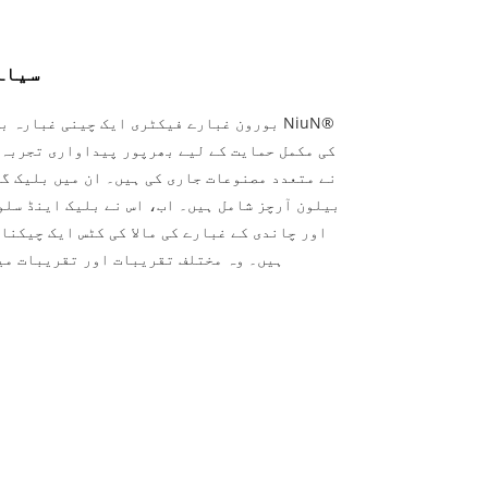
سیاہ
بورون غبارے فیکٹری ایک چینی غبارہ بنان
کی مکمل حمایت کے لیے بھرپور پیداواری تجربہ 
بیلون آرچز شامل ہیں۔ اب، اس نے بلیک اینڈ سل
اور چاندی کے غبارے کی مالا کی کٹس ایک چیکنا
ہیں۔ وہ مختلف تقریبات اور تقریبات میں