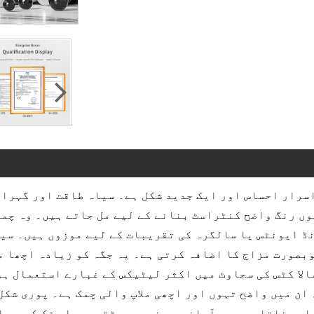
سرار احساس اور ایک جدید شکل ہے۔ سیاہ طاقت اور گہرائی
وں رنگ واضح کنٹراسٹ بنانے کے لیے مل جاتے ہیں۔ وہ چم
 ایونٹس یا سالگرہ کی تقریبات کے لیے موزوں ہیں۔ سیاہ
بصورت مزاج کا اضافہ کرتی ہے۔ یہ جگہ کو زیادہ اچھا م
الا کٹس کی سجاوٹ میں اکثر لیٹیکس کے غبارے استعمال ہو
ان میں واضح تہوں اور اچھی ملاپ والی چمک ہے۔ پوری شکل
ر بناتا ہے۔ وہ آسانی سے نہیں پھٹتے۔ یہاں تک کہ جب ا