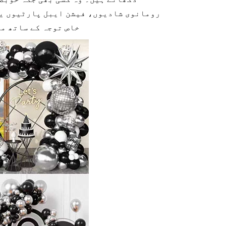
رومانوی شادیوں، فیشن ایبل پارٹیوں یا 
خاص توجہ کے ساتھ مر