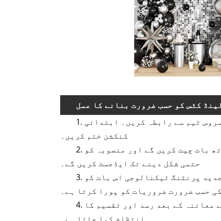
ینڈ کٹس کو حسب ضرورت بنانے کا عمل
1. آپ کو پہلے اپنی مرضی کے مطابق ضروریات کو حل کرنے کی ضرورت ہے۔ ای میل کے ذریعے کسٹمر سروس ٹیم سے رابطہ کریں۔ ابتدائی
کنکشن ختم کریں۔
2. فیکٹری کی ڈیزائن ٹیم آپ کی ضروریات کے مطابق ایک ابتدائی ڈیزائن پلان بنائے گی۔ وہ آپ کے ساتھ بات چیت کریں گے اور منصوبہ کو
حتمی شکل دینے تک ایڈجسٹ کریں گے۔
3. ڈیزائن کی تصدیق کے بعد، پیداوار شروع ہوتی ہے. اعلیٰ معیار کا مواد استعمال کیا جاتا ہے۔ جدید پرنٹنگ ٹیکنالوجی اس بات کو
کی حسب ضرورت ضروریات کو پورا کرتا ہے۔
4. پیداوار مکمل ہونے کے بعد، فیکٹری غباروں کے معیار کا مکمل معائنہ کرتی ہے۔ غباروں کے معائنہ کے بعد رسد اور تقسیم کا
انتظام کیا جاتا ہے۔