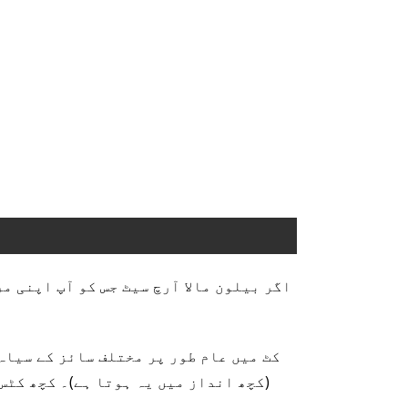
اگر بیلون مالا آرچ سیٹ جس کو آپ اپنی م
کٹ میں عام طور پر مختلف سائز کے سیاہ
(کچھ انداز میں یہ ہوتا ہے)۔ کچھ کٹس