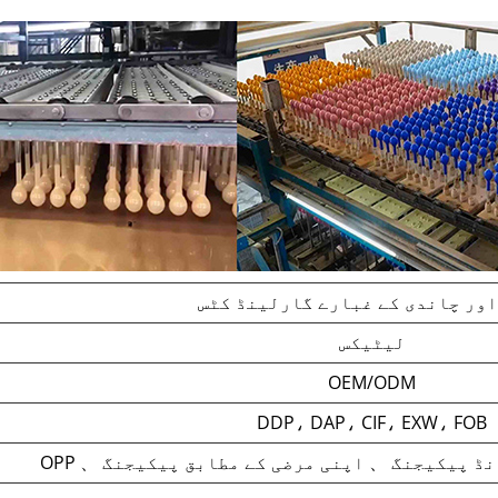
اور چاندی کے غبارے گارلینڈ کٹس
لیٹیکس
OEM/ODM
DDP، DAP، CIF، EXW، FOB
برانڈ پیکیجنگ 、 اپنی مرضی کے مطابق پیکیجنگ