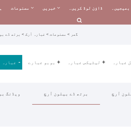
بھیجیں۔
ڈاؤن لوڈ کریں۔
خبریں
مصنوعات
ہ
گھر
>
مصنوعات
>
غبارہ آرک
>
برتھ ڈے بی
 غبارہ
لیٹیکس غبارہ
بوبو غبارے
غبارہ 
لون آرچ
برتھ ڈے بیلون آرچ
ویڈنگ بی