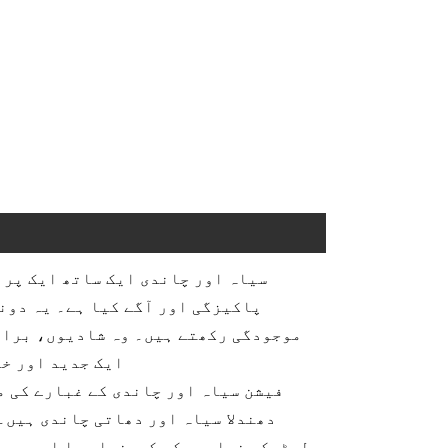
سیاہ اور چاندی ایک ساتھ ایک پرا
پاکیزگی اور آگے کیا ہے۔ یہ دون
موجودگی رکھتے ہیں۔ وہ شادیوں، برانڈ
ایک جدید اور خو
فیشن سیاہ اور چاندی کے غبارے کی م
دھندلا سیاہ اور دھاتی چاندی ہیں۔ 
لیٹیکس غباروں کو کھینچا ہوا اور ہموا