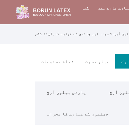
مارے بارے میں
گھر
لون آرچ
> سیاہ اور چاندی کے غبارے گارلینڈ کٹس
آرک
غبارے سیٹ
تمام مصنوعات
لون آرچ
پارٹی بیلون آرچ
چھٹیوں کے غبارے کا محراب