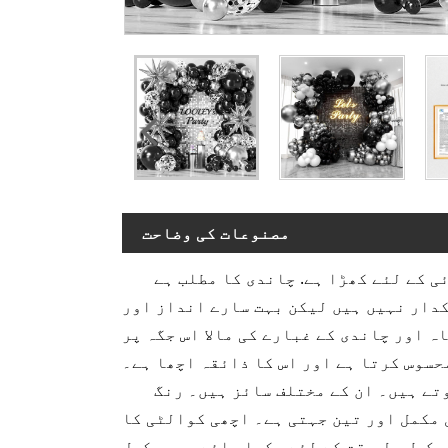
مصنوعات کی وضاحت
 کے لئے کھڑا ہے. چاندی کا مطلب ہے
کدار نہیں ہیں لیکن بہت سارے انداز اور
 اور چاندی کے غبارے کی مالا اس جگہ پر
حسوس کرتا ہے اور اس کا ذائقہ اچھا ہے۔
تے ہیں۔ ان کے مختلف سائز ہیں۔ رنگ
 مکمل اور تین جہتی ہے۔ اچھی کوالٹی کا
یک طویل وقت کے لئے رکھا جائے، وہ مکمل