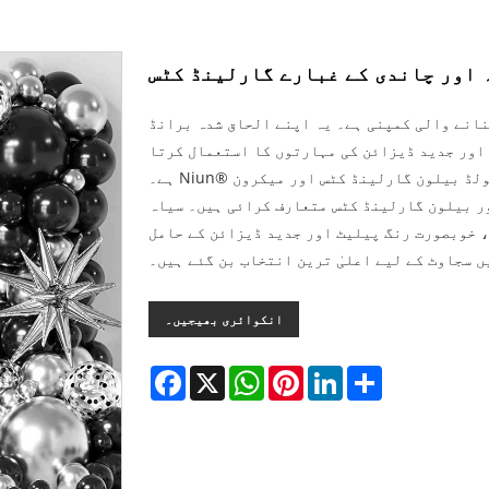
 اور چاندی کے غبارے گارلینڈ کٹس
ے والی کمپنی ہے۔ یہ اپنے الحاق شدہ برانڈ NiuN®
اور جدید ڈیزائن کی مہارتوں کا استعمال کرتا
ہے۔ Niun® نے متعدد مصنوعات جاری کی ہیں۔ ان میں بلیک گولڈ بیلون گارلینڈ کٹس اور میکرون
ور بیلون گارلینڈ کٹس متعارف کرائی ہیں۔ سیاہ
، خوبصورت رنگ پیلیٹ اور جدید ڈیزائن کے حامل
 سجاوٹ کے لیے اعلیٰ ترین انتخاب بن گئے ہیں۔
انکوائری بھیجیں۔
Facebook
X
WhatsApp
Pinterest
LinkedIn
Share