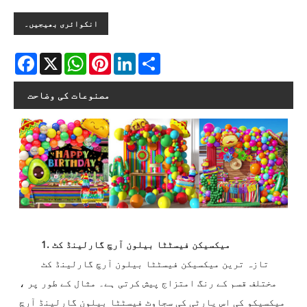
انکوائری بھیجیں۔
Facebook
X
WhatsApp
Pinterest
LinkedIn
Share
مصنوعات کی وضاحت
1. میکسیکن فیسٹٹا بیلون آرچ گارلینڈ کٹ
تازہ ترین میکسیکن فیسٹٹا بیلون آرچ گارلینڈ کٹ
مختلف قسم کے رنگ امتزاج پیش کرتی ہے۔ مثال کے طور پر ،
میکسیکو کی اس پارٹی کی سجاوٹ فیسٹٹا بیلون گارلینڈ آرچ