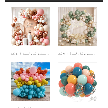
سیج گرین بوہو بیلون گارلینڈ آرچ کٹ
ڈسٹی روز گولڈ بیلون گارلینڈ آرچ کٹ