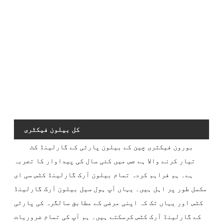
ٹ
کیٹ
ڈ
ن
کل بیلون فیکٹری
بورون فیکٹری چین کے بیلون پارٹی کے گارلینڈ کٹ
تیار کرنے والا ہے جس میں کئی سال کی پیداوار کا تجربہ
ہے۔ ہم فراہم کردہ تمام بیلون آرک گارلینڈ کٹس سی ای
مکمل طور پر اہل ہیں۔ یہاں آپ ہول سیل بیلون آرک گارلینڈ
کٹس اور یہاں تک کہ اپنی مرضی کے مطابق سالگرہ کی پارٹی
کے گارلینڈ آرک کٹس کرسکتے ہیں۔ ہم آپ کی تمام ضروریات