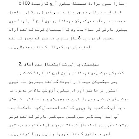
ہمارا نیون برانڈ فیسٹٹا بیلون آرچ گارلینڈ 100 ٪
لیٹیکس سے بنا ہے ، جو پائیدار ، غیر زہریلا اور ماحول
دوست ہے۔ ہمارے میکسیکن فیسٹٹا بیلون آرچ گارلینڈ میں
بیلون پارٹی کی تمام سجاوٹ کا استعمال کرنے کے لئے آزاد
محسوس کریں۔ وہ 8 سال سے زیادہ عمر کے بچوں کے لئے
استعمال اور کھیلنے کے لئے محفوظ ہیں۔
. میکسیکن پارٹی کے استعمال میں آسان
2
کلاسیکی میکسیکن فیسٹٹا بیلون آرچ گارلینڈ کٹ کسی
بھی میکسیکن تیمادار ایونٹ کے لئے بہترین ہے۔ نیون
اسٹور پر جائیں اور اس بیلون آرچ کی مالا خریدیں۔ یہ
میکسیکن کی کسی بھی پارٹی ، گریجویشن ، یا سالگرہ کے جشن
، یا آپ کے کنبہ یا بچوں کے لئے استعمال کیا جاسکتا ہے۔
آپ اسے اپنے گھر میں کہیں بھی کسی پارٹی کے لئے فوٹو
بوتھ کے طور پر استعمال کرسکتے ہیں ، اپنے کنبے ، دوستوں
اور مہمانوں کے لئے دیرپا یادیں پیدا کرتے ہیں۔