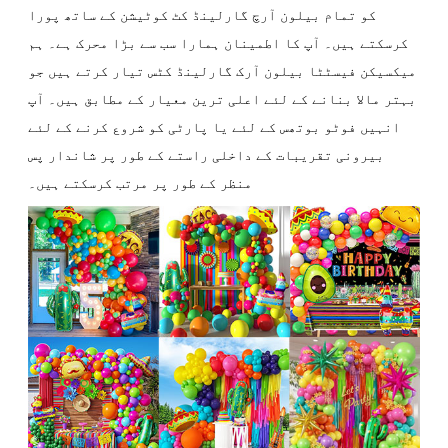
کو تمام بیلون آرچ گارلینڈ کٹ کوٹیشن کے ساتھ پورا
کرسکتے ہیں۔ آپ کا اطمینان ہمارا سب سے بڑا محرک ہے۔ ہم
میکسیکن فیسٹٹا بیلون آرک گارلینڈ کٹس تیار کرتے ہیں جو
بہتر مالا بنانے کے لئے اعلی ترین معیار کے مطابق ہیں۔ آپ
انہیں فوٹو بوتھس کے لئے یا پارٹی کو شروع کرنے کے لئے
بیرونی تقریبات کے داخلی راستے کے طور پر شاندار پس
منظر کے طور پر مرتب کرسکتے ہیں۔