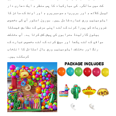
کٹ میں سالگرہ کی مبارکباد کا پس منظر ، ایک دھاری دار
ٹیبل کلاتھ ، اور بروری- ، سومبریرو ، اور اونٹ کے سائز کا
ایلومینیم ورق غبارے شامل ہیں۔ بورون اسٹور آپ کی مخصوص
ضروریات کو پورا کرنے کے لئے اپنی مرضی کے مطابق فیسٹٹا
بیلون گارلینڈ محرابوں کی پیش کش کرتا ہے۔ آپ مختلف
مواقع کے لئے یکجا اور میچ کرنے کے لئے مخصوص غبارے کے
رنگ اور مختلف ایلومینیم ورق بال اسٹائل کا انتخاب
کرسکتے ہیں۔