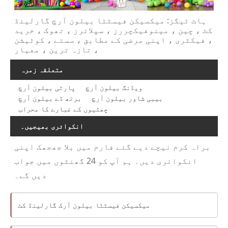
ہاٹ ٹیگز: میکسیکن فیسٹٹا بیلون آرچ گارلینڈ
کٹ ، چین ، مینوفیکچررز ، سپلائرز ، تھوک ، خرید
، فیکٹری ، اپنی مرضی کے مطابق ، سستے ، کوٹیشن
، تازہ ترین ، معیار
متعلقہ زمرہ
ویڈنگ بیلون آرچ
پارٹی بیلون آرچ
بیبی شاور بیلون آرچ
برتھ ڈے بیلون آرچ
چھٹیوں کے غبارے کا محراب
انکوائری بھیجیں۔
براہ کرم نیچے دیے گئے فارم میں بلا جھجھک اپنی
انکوائری دیں۔ ہم آپ کو 24 گھنٹوں میں جواب
دیں گے۔