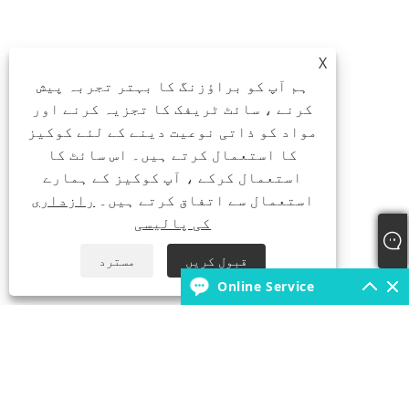
X
ہم آپ کو براؤزنگ کا بہتر تجربہ پیش
کرنے ، سائٹ ٹریفک کا تجزیہ کرنے اور
مواد کو ذاتی نوعیت دینے کے لئے کوکیز
کا استعمال کرتے ہیں۔ اس سائٹ کا
استعمال کرکے ، آپ کوکیز کے ہمارے
استعمال سے اتفاق کرتے ہیں۔
رازداری
کی پالیسی
قبول کریں
مسترد
Online Service