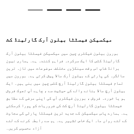
میکسیکن فیسٹٹا بیلون آرک گارلینڈ کٹ
بورون بیلون فیکٹری چین میں میکسیکن فیسٹٹا بیلون آرک
گارلینڈ کٹس کا ایک سرکردہ فراہم کنندہ ہے۔ ہماری نیون
برانڈ شاپ اس وقت سینکڑوں مختلف موضوعات میں تازہ ترین
سالگرہ کی پارٹی کے بیلون آرک مالا پیش کرتی ہے۔ بورون میں
تمام فیسٹٹا بیلون گارلینڈ آرچ کٹس چین میں بنی ہیں۔ ایک
بیلون آرچ مالا بنانے والے کی حیثیت سے ، چاہے آپ تھوک فروش
ہو یا خوردہ فروش ، بورون فیکٹری آپ کی اپنی مرضی کے مطابق
فیسٹٹا بیلون گارلینڈ آرچ کٹ کی ضروریات کو پورا کرسکتی
ہے۔ ہمارے پاس میکسیکن کے جدید ترین فیسٹٹا پارٹی کی سجاوٹ
کے لئے رواں ماہ ایک خاص تشہیر ہے۔ ہم سے رابطہ کرنے کے لئے
آزاد محسوس کریں۔