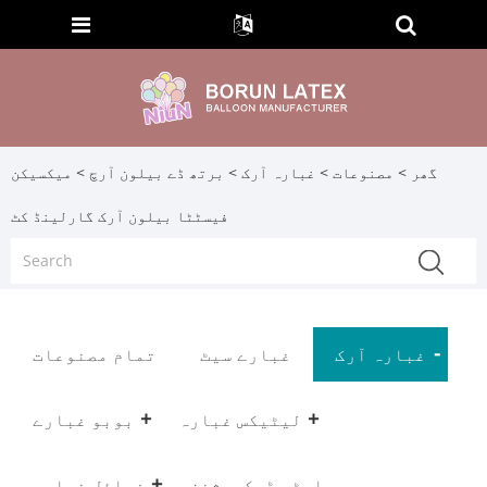
گھر
>
مصنوعات
>
غبارہ آرک
>
برتھ ڈے بیلون آرچ
> میکسیکن
فیسٹٹا بیلون آرک گارلینڈ کٹ
غبارہ آرک
غبارے سیٹ
تمام مصنوعات
لیٹیکس غبارہ
بوبو غبارے
پارٹی ڈیکریشنز
فوائل غبارہ