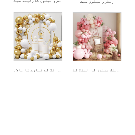
بوہو ریٹرو بیلون گارلینڈ سیٹ
ریٹرو بیلون سیٹ
ڈسٹی پنک بیلون گارلینڈ کٹ
کروم رنگ کے غبارے کا مالا۔