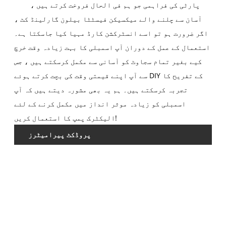
پارٹی کی فراہمی جو ہم فی الحال فروخت کرتے ہیں ،
آسان سے چلنے والے میکسیکن فیسٹٹا بیلون گارلینڈ کٹ ،
اگر ضرورت ہو تو اسے انسٹرکشن کارڈ مہیا کیا جاسکتا ہے۔
استعمال کے عمل کے دوران آپ اسمبلی کا بہت زیادہ وقت خرچ
کیے بغیر تمام سجاوٹ کو آسانی سے مکمل کرسکتے ہیں ، جس
سے آپ اپنے قیمتی وقت کی بچت کرتے ہوئے DIY کے تفریح ​​کا
تجربہ کرسکتے ہیں۔ ہم یہ بھی مشورہ دیتے ہیں کہ آپ
اسمبلی کو زیادہ موثر انداز میں مکمل کرنے کے لئے
الیکٹرک پمپ کا استعمال کریں!
پروڈکٹ پیرامیٹرز
ات
یل
نگ
یس
ال