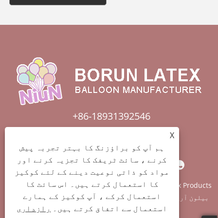
+86-18931392546
X
borunfactory@163.com
ہم آپ کو براؤزنگ کا بہتر تجربہ پیش
کرنے ، سائٹ ٹریفک کا تجزیہ کرنے اور
مواد کو ذاتی نوعیت دینے کے لئے کوکیز
کا استعمال کرتے ہیں۔ اس سائٹ کا
کاپی رائٹ © 2022 China Hebei Xiongxian Borun Latex Products
استعمال کرکے ، آپ کوکیز کے ہمارے
Co., LTD. - بیلون آرچ، بوبو غبارے، لیٹیکس غبارہ - جملہ حقوق
استعمال سے اتفاق کرتے ہیں۔
رازداری
محفوظ ہیں۔