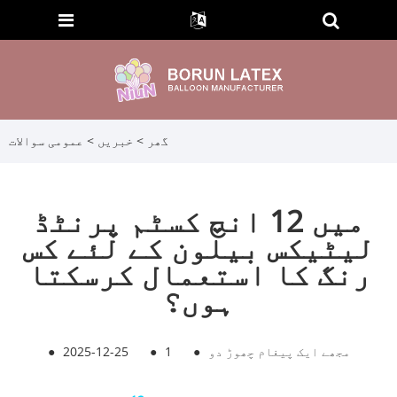
گھر
>
خبریں
>
عمومی سوالات
میں 12 انچ کسٹم پرنٹڈ
لیٹیکس بیلون کے لئے کس
رنگ کا استعمال کرسکتا
ہوں؟
مجھے ایک پیغام چھوڑ دو
●
1
●
2025-12-25
●