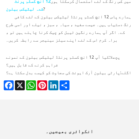
میں کس رنگ کے لئے استعمال کرسکتا ہوں
12 انچ کسٹم پرنٹ
?
شدہ لیٹیکس بیلون
ہمارے پاس 12 انچ کسٹم پرنٹڈ لیٹیکس بیلون کے لئے کافی
رنگ دستیاب ہیں۔ جیسے سفید ، سیاہ ، سبز ، نیلے اور اسی طرح
کے۔ اگر آپ ہمارے رنگین ٹیبل کو چیک کرنا چاہتے ہیں تو ،
براہ کرم اس کے لئے اپنے سیلز مینیجر سے رابطہ کریں۔
پچھلا:
کیا آپ 12 انچ کسٹم پرنٹڈ لیٹیکس بیلون کے نمونے
فراہم کرنے کے قابل ہیں؟
اگلے:
پارٹی بیلون آرک ایونٹ کی سجاوٹ کو کیسے بدل سکتا ہے؟
Facebook
X
WhatsApp
Pinterest
LinkedIn
Share
انکوائری بھیجیں۔